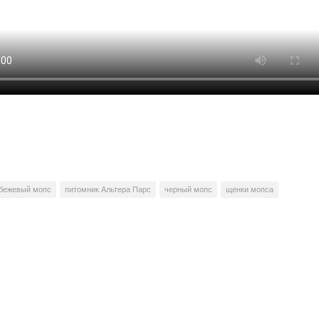
бежевый мопс
питомник Альтера Парс
черный мопс
щенки мопса