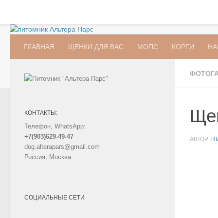
Главная
Контакты
Щенки для Вас
Skip to content
ГЛАВНАЯ
ЩЕНКИ ДЛЯ ВАС
МОПС
КОРГИ
НА
ФОТОГ
Щен
КОНТАКТЫ:
Телефон, WhatsApp:
+7(903)629-49-47
АВТОР:
R
dog.alterapars@gmail.com
Россия, Москва
СОЦИАЛЬНЫЕ СЕТИ