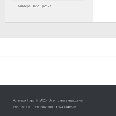
Альтера Парс Цафия
Альтера Парс © 2026. Все права защищены.
Работает на
- Разработан в
тема Hueman